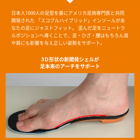
日本人1000人の足型を基にアメリカ足病専門医と共同
開発された
「スコブルハイブリッド」インソールがあ
なたの足にジャストフィット。
歪んだ足をニュートラ
ルポジションへ導くことで、足・ひざ・腰はもちろん首
や肩にも影響を与え正しい姿勢をサポート。
3Ｄ形状の新開発シェルが
足本来のアーチをサポート